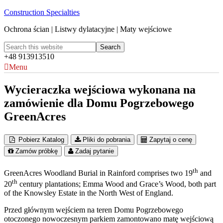
Construction Specialties
Ochrona ścian | Listwy dylatacyjne | Maty wejściowe
+48 913913510
Menu
Wycieraczka wejściowa wykonana na
zamówienie dla Domu Pogrzebowego
GreenAcres
Pobierz Katalog
Pliki do pobrania
Zapytaj o cenę
Zamów próbkę
Zadaj pytanie
th
GreenAcres Woodland Burial in Rainford comprises two 19
and
th
20
century plantations; Emma Wood and Grace’s Wood, both part
of the Knowsley Estate in the North West of England.
Przed głównym wejściem na teren Domu Pogrzebowego
otoczonego nowoczesnym parkiem zamontowano matę wejściową