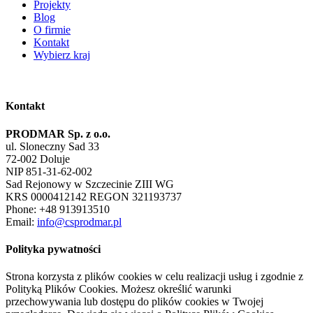
Projekty
Blog
O firmie
Kontakt
Wybierz kraj
Kontakt
PRODMAR Sp. z o.o.
ul. Sloneczny Sad 33
72-002 Doluje
NIP 851-31-62-002
Sad Rejonowy w Szczecinie ZIII WG
KRS 0000412142 REGON 321193737
Phone: +48 913913510
Email:
info@csprodmar.pl
Polityka pywatności
Strona korzysta z plików cookies w celu realizacji usług i zgodnie z
Polityką Plików Cookies. Możesz określić warunki
przechowywania lub dostępu do plików cookies w Twojej