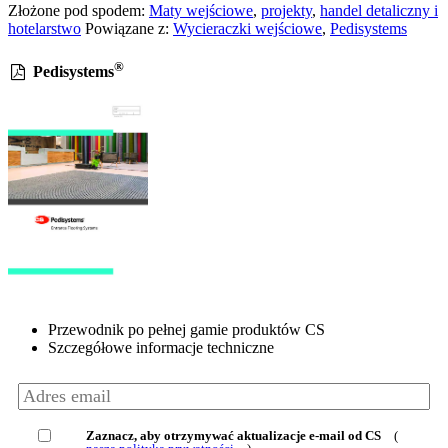
Złożone pod spodem:
Maty wejściowe
,
projekty
,
handel detaliczny i
hotelarstwo
Powiązane z:
Wycieraczki wejściowe
,
Pedisystems
®
Pedisystems
Przewodnik po pełnej gamie produktów CS
Szczegółowe informacje techniczne
Zaznacz, aby otrzymywać aktualizacje e-mail od CS
(