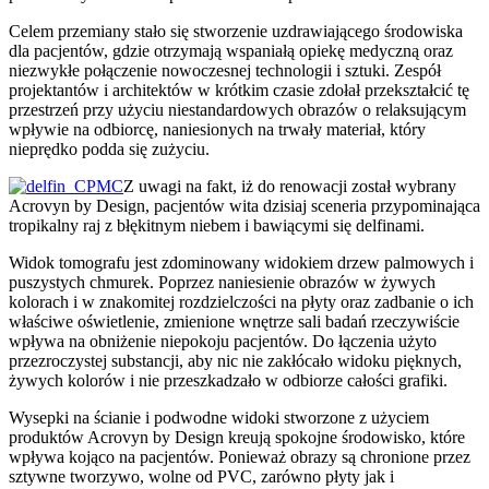
Celem przemiany stało się stworzenie uzdrawiającego środowiska
dla pacjentów, gdzie otrzymają wspaniałą opiekę medyczną oraz
niezwykłe połączenie nowoczesnej technologii i sztuki. Zespół
projektantów i architektów w krótkim czasie zdołał przekształcić tę
przestrzeń przy użyciu niestandardowych obrazów o relaksującym
wpływie na odbiorcę, naniesionych na trwały materiał, który
nieprędko podda się zużyciu.
Z uwagi na fakt, iż do renowacji został wybrany
Acrovyn by Design, pacjentów wita dzisiaj sceneria przypominająca
tropikalny raj z błękitnym niebem i bawiącymi się delfinami.
Widok tomografu jest zdominowany widokiem drzew palmowych i
puszystych chmurek. Poprzez naniesienie obrazów w żywych
kolorach i w znakomitej rozdzielczości na płyty oraz zadbanie o ich
właściwe oświetlenie, zmienione wnętrze sali badań rzeczywiście
wpływa na obniżenie niepokoju pacjentów. Do łączenia użyto
przezroczystej substancji, aby nic nie zakłócało widoku pięknych,
żywych kolorów i nie przeszkadzało w odbiorze całości grafiki.
Wysepki na ścianie i podwodne widoki stworzone z użyciem
produktów Acrovyn by Design kreują spokojne środowisko, które
wpływa kojąco na pacjentów. Ponieważ obrazy są chronione przez
sztywne tworzywo, wolne od PVC, zarówno płyty jak i