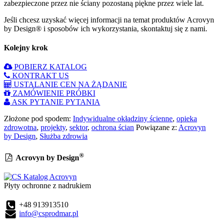
zabezpieczone przez nie ściany pozostaną piękne przez wiele lat.
Jeśli chcesz uzyskać więcej informacji na temat produktów Acrovyn
by Design® i sposobów ich wykorzystania, skontaktuj się z nami.
Kolejny krok
POBIERZ KATALOG
KONTRAKT US
USTALANIE CEN NA ŻĄDANIE
ZAMÓWIENIE PRÓBKI
ASK PYTANIE PYTANIA
Złożone pod spodem:
Indywidualne okładziny ścienne
,
opieka
zdrowotna
,
projekty
,
sektor
,
ochrona ścian
Powiązane z:
Acrovyn
by Design
,
Służba zdrowia
®
Acrovyn by Design
Płyty ochronne z nadrukiem
+48 913913510
info@csprodmar.pl