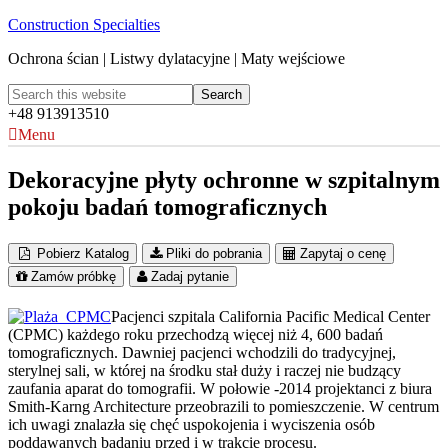
Construction Specialties
Ochrona ścian | Listwy dylatacyjne | Maty wejściowe
+48 913913510
Menu
Dekoracyjne płyty ochronne w szpitalnym
pokoju badań tomograficznych
Pobierz Katalog
Pliki do pobrania
Zapytaj o cenę
Zamów próbkę
Zadaj pytanie
Pacjenci szpitala California Pacific Medical Center
(CPMC) każdego roku przechodzą więcej niż 4, 600 badań
tomograficznych. Dawniej pacjenci wchodzili do tradycyjnej,
sterylnej sali, w której na środku stał duży i raczej nie budzący
zaufania aparat do tomografii. W połowie -2014 projektanci z biura
Smith-Karng Architecture przeobrazili to pomieszczenie. W centrum
ich uwagi znalazła się chęć uspokojenia i wyciszenia osób
poddawanych badaniu przed i w trakcie procesu.