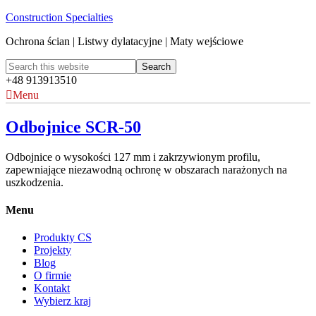
Construction Specialties
Ochrona ścian | Listwy dylatacyjne | Maty wejściowe
+48 913913510
Menu
Odbojnice SCR-50
Odbojnice o wysokości 127 mm i zakrzywionym profilu,
zapewniające niezawodną ochronę w obszarach narażonych na
uszkodzenia.
Menu
Produkty CS
Projekty
Blog
O firmie
Kontakt
Wybierz kraj