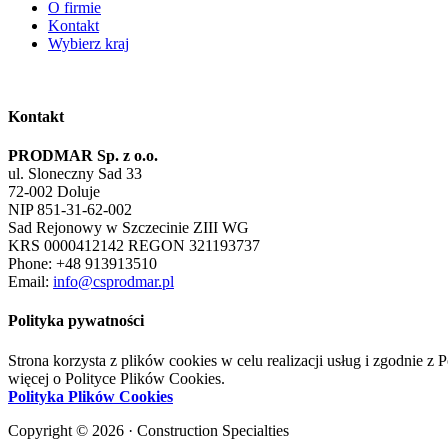
O firmie
Kontakt
Wybierz kraj
Kontakt
PRODMAR Sp. z o.o.
ul. Sloneczny Sad 33
72-002 Doluje
NIP 851-31-62-002
Sad Rejonowy w Szczecinie ZIII WG
KRS 0000412142 REGON 321193737
Phone: +48 913913510
Email:
info@csprodmar.pl
Polityka pywatności
Strona korzysta z plików cookies w celu realizacji usług i zgodnie
więcej o Polityce Plików Cookies.
Polityka Plików Cookies
Copyright © 2026 · Construction Specialties