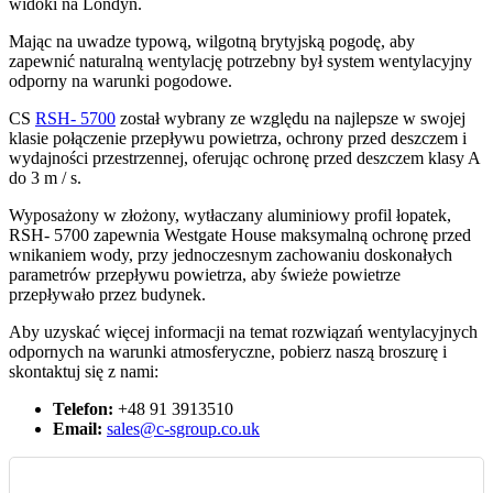
widoki na Londyn.
Mając na uwadze typową, wilgotną brytyjską pogodę, aby
zapewnić naturalną wentylację potrzebny był system wentylacyjny
odporny na warunki pogodowe.
CS
RSH- 5700
został wybrany ze względu na najlepsze w swojej
klasie połączenie przepływu powietrza, ochrony przed deszczem i
wydajności przestrzennej, oferując ochronę przed deszczem klasy A
do 3 m / s.
Wyposażony w złożony, wytłaczany aluminiowy profil łopatek,
RSH- 5700 zapewnia Westgate House maksymalną ochronę przed
wnikaniem wody, przy jednoczesnym zachowaniu doskonałych
parametrów przepływu powietrza, aby świeże powietrze
przepływało przez budynek.
Aby uzyskać więcej informacji na temat rozwiązań wentylacyjnych
odpornych na warunki atmosferyczne, pobierz naszą broszurę i
skontaktuj się z nami:
Telefon:
+48 91 3913510
Email:
sales@c-sgroup.co.uk