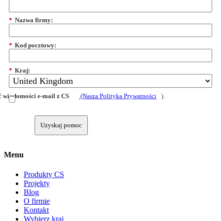
*
Nazwa firmy:
*
Kod pocztowy:
*
Kraj:
 wiadomości e-mail z CS
(Nasza Polityka Prywatności
).
Uzyskaj pomoc
Menu
Produkty CS
Projekty
Blog
O firmie
Kontakt
Wybierz kraj