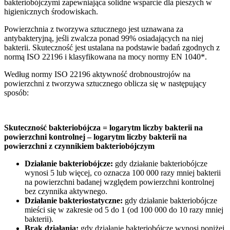
bakteriobójczymi zapewniająca solidne wsparcie dla pieszych w
higienicznych środowiskach.
Powierzchnia z tworzywa sztucznego jest uznawana za
antybakteryjną, jeśli zwalcza ponad 99% osiadających na niej
bakterii. Skuteczność jest ustalana na podstawie badań zgodnych z
normą ISO 22196 i klasyfikowana na mocy normy EN 1040*.
Według normy ISO 22196 aktywność drobnoustrojów na
powierzchni z tworzywa sztucznego oblicza się w następujący
sposób:
Skuteczność bakteriobójcza = logarytm liczby bakterii na
powierzchni kontrolnej – logarytm liczby bakterii na
powierzchni z czynnikiem bakteriobójczym
Działanie bakteriobójcze:
gdy działanie bakteriobójcze
wynosi 5 lub więcej, co oznacza 100 000 razy mniej bakterii
na powierzchni badanej względem powierzchni kontrolnej
bez czynnika aktywnego.
Działanie bakteriostatyczne:
gdy działanie bakteriobójcze
mieści się w zakresie od 5 do 1 (od 100 000 do 10 razy mniej
bakterii).
Brak działania:
gdy działanie bakteriobójcze wynosi poniżej