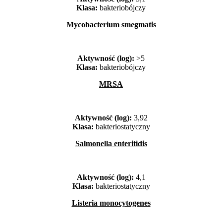
Klasa:
bakteriobójczy
Mycobacterium smegmatis
Aktywność (log):
>5
Klasa:
bakteriobójczy
MRSA
Aktywność (log):
3,92
Klasa:
bakteriostatyczny
Salmonella enteritidis
Aktywność (log):
4,1
Klasa:
bakteriostatyczny
Listeria monocytogenes