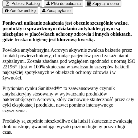
Pobierz Katalog
Pliki do pobrania
Zapytaj o cenę
Zamów próbkę
Zadaj pytanie
Ponieważ unikanie zakażenia jest obecnie szczególnie ważne,
produkty o sprawdzonym działaniu antybakteryjnym są
niezbędne w placówkach ochrony zdrowia i innych obiektach,
gdzie troska o higienę jest kluczową kwestią.
Powłoka antybakteryjna Acrovyn aktywnie zwalcza bakterie przez
kontakt powierzchniowy, chroniąc pacjentów przed zakażeniami
szpitalnymi. Została zbadana pod względem zgodności z normą ISO
22196* i jest w 100% skuteczna w zwalczaniu szczepów bakterii
najczęściej spotykanych w obiektach ochrony zdrowia i w
żywności.
Pirytionian cynku Sanitized®* to zaawansowany czynnik
antybakteryjny stosowany w wytwarzaniu produktów
bakteriobójczych Acrovyn, który zachowuje skuteczność przez cały
cykl eksploatacji produktu, nawet pomimo intensywnego
czyszczenia.
Produkty są zupełnie nieszkodliwe dla ludzi i skutecznie zwalczają
drobnoustroje, gwarantując wysoki poziom higieny przez długi
czas.