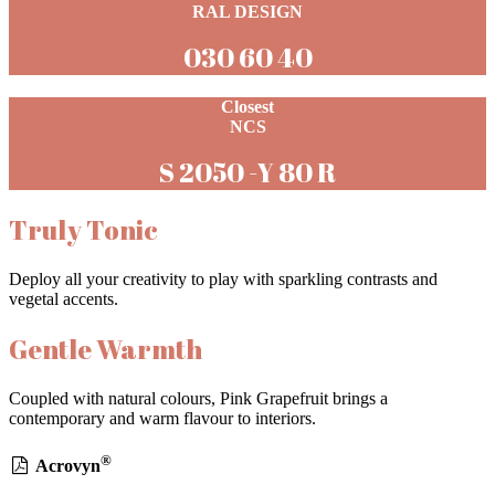
RAL DESIGN
030 60 40
Closest
NCS
S 2050 -Y 80 R
Truly Tonic
Deploy all your creativity to play with sparkling contrasts and
vegetal accents.
Gentle Warmth
Coupled with natural colours, Pink Grapefruit brings a
contemporary and warm flavour to interiors.
®
Acrovyn