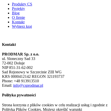
Produkty CS
Projekty
Blog
O firmie
Kontakt
Wybierz kraj
Kontakt
PRODMAR Sp. z o.o.
ul. Sloneczny Sad 33
72-002 Doluje
NIP 851-31-62-002
Sad Rejonowy w Szczecinie ZIII WG
KRS 0000412142 REGON 321193737
Phone: +48 913913510
Email:
info@csprodmar.pl
Polityka pywatności
Strona korzysta z plików cookies w celu realizacji usług i zgodnie z
Polityką Plików Cookies. Możesz określić warunki