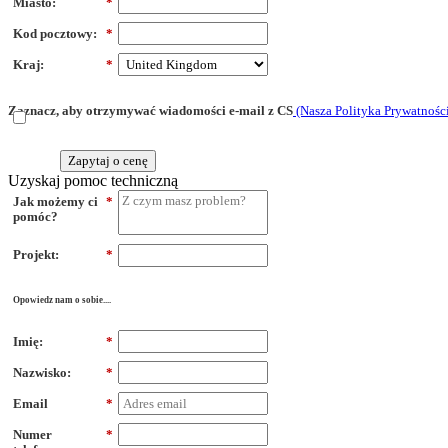
Miasto:
*
Kod pocztowy:
*
Kraj:
*
Zaznacz, aby otrzymywać wiadomości e-mail z CS
(Nasza Polityka Prywatnośc
Zapytaj o cenę
Uzyskaj pomoc techniczną
Jak możemy ci
*
pomóc?
Projekt:
*
Opowiedz nam o sobie....
Imię:
*
Nazwisko:
*
Email
*
Numer
*