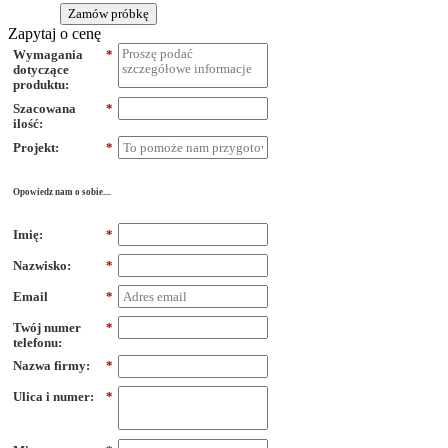
Zamów próbkę
Zapytaj o cenę
Wymagania
*
dotyczące
produktu:
Szacowana
*
ilość:
Projekt:
*
Opowiedz nam o sobie....
Imię:
*
Nazwisko:
*
Email
*
Twój numer
*
telefonu:
Nazwa firmy:
*
Ulica i numer:
*