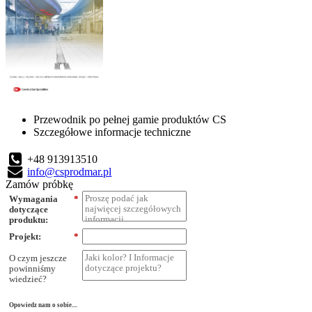
Przewodnik po pełnej gamie produktów CS
Szczegółowe informacje techniczne
+48 913913510
info@csprodmar.pl
Zamów próbkę
Wymagania
*
dotyczące
produktu:
Projekt:
*
O czym jeszcze
powinniśmy
wiedzieć?
Opowiedz nam o sobie....