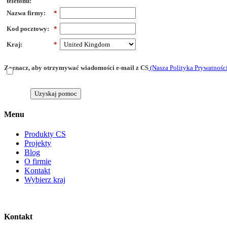
telefonu:
Nazwa firmy:
*
Kod pocztowy:
*
Kraj:
*
Zaznacz, aby otrzymywać wiadomości e-mail z CS
(Nasza Polityka Prywatnośc
Uzyskaj pomoc
Menu
Produkty CS
Projekty
Blog
O firmie
Kontakt
Wybierz kraj
Kontakt