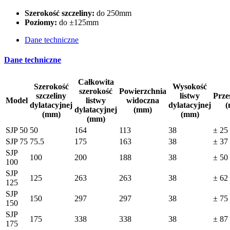
Szerokość szczeliny:
do 250mm
Poziomy:
do ±125mm
Dane techniczne
Dane techniczne
Całkowita
Szerokość
Wysokość
szerokość
Powierzchnia
szczeliny
listwy
Prze
Model
listwy
widoczna
dylatacyjnej
dylatacyjnej
(
dylatacyjnej
(mm)
(mm)
(mm)
(mm)
SJP 50
50
164
113
38
± 25
SJP 75
75.5
175
163
38
± 37
SJP
100
200
188
38
± 50
100
SJP
125
263
263
38
± 62
125
SJP
150
297
297
38
± 75
150
SJP
175
338
338
38
± 87
175