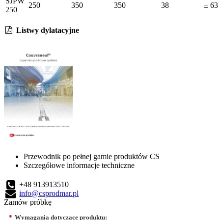
SJPW
250
350
350
38
± 63
250
Listwy dylatacyjne
Przewodnik po pełnej gamie produktów CS
Szczegółowe informacje techniczne
+48 913913510
info@csprodmar.pl
Zamów próbkę
*
Wymagania dotyczące produktu: