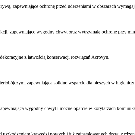
krywą, zapewniające ochronę przed uderzeniami w obszarach wymagają
ukcji, zapewniające wygodny chwyt oraz wytrzymałą ochronę przy mi
dekoracyjne z łatwością konserwacji rozwiązań Acrovyn.
eriobójczymi zapewniająca solidne wsparcie dla pieszych w higienicz
zapewniająca wygodny chwyt i mocne oparcie w korytarzach komunik
zed uszkodzeniem krawędzi nowych i już zainstalowanych drzwi z rdz