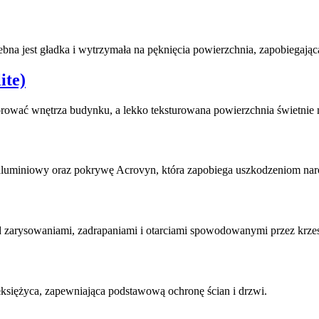
ebna jest gładka i wytrzymała na pęknięcia powierzchnia, zapobiegają
ite)
rować wnętrza budynku, a lekko teksturowana powierzchnia świetnie ma
aluminiowy oraz pokrywę Acrovyn, która zapobiega uszkodzeniom nar
ed zarysowaniami, zadrapaniami i otarciami spowodowanymi przez krzesł
księżyca, zapewniająca podstawową ochronę ścian i drzwi.