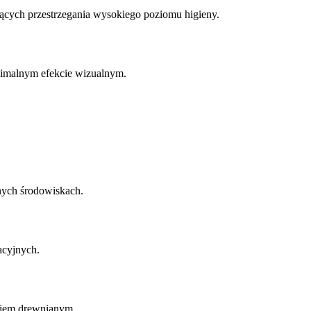
cych przestrzegania wysokiego poziomu higieny.
nimalnym efekcie wizualnym.
nych środowiskach.
acyjnych.
eniem drewnianym.