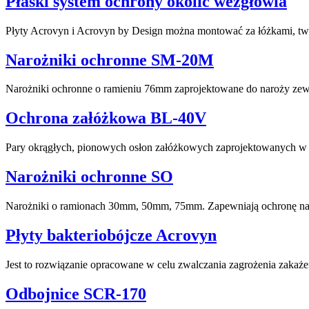
Płaski system ochrony okolic wezgłowia
Płyty Acrovyn i Acrovyn by Design można montować za łóżkami, twor
Narożniki ochronne SM-20M
Narożniki ochronne o ramieniu 76mm zaprojektowane do naroży zew
Ochrona załóżkowa BL-40V
Pary okrągłych, pionowych osłon załóżkowych zaprojektowanych w 
Narożniki ochronne SO
Narożniki o ramionach 30mm, 50mm, 75mm. Zapewniają ochronę naro
Płyty bakteriobójcze Acrovyn
Jest to rozwiązanie opracowane w celu zwalczania zagrożenia zakażeni
Odbojnice SCR-170