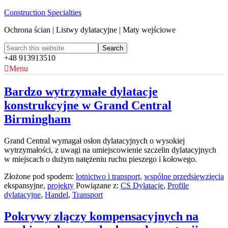
Construction Specialties
Ochrona ścian | Listwy dylatacyjne | Maty wejściowe
+48 913913510
Menu
Bardzo wytrzymałe dylatacje
konstrukcyjne w Grand Central
Birmingham
Grand Central wymagał osłon dylatacyjnych o wysokiej
wytrzymałości, z uwagi na umiejscowienie szczelin dylatacyjnych
w miejscach o dużym natężeniu ruchu pieszego i kołowego.
Złożone pod spodem:
lotnictwo i transport,
wspólne przedsięwzięcia
ekspansyjne
,
projekty
Powiązane z:
CS Dylatacje
,
Profile
dylatacyjne
,
Handel
,
Transport
Pokrywy złączy kompensacyjnych na