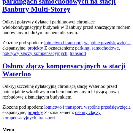
parkingach samochodowych na stacji
Banbury Multi-Storey
Odkryj pokrywy dylatacji parkingowej chroniące
wielokondygnacyjny budynek w Banbury przed znaczącym ruchem
budowlanym i dużym ruchem ulicznym.
Złożone pod spodem:
lotnictwo i transport,
wspólne przedsięwzięcia
ekspansyjne
,
projekty
Z oznaczeniem:
parkingi samochodowe
,
pokrywy złączy kompensacyjnych
,
transport
Osłony złączy kompensacyjnych w stacji
Waterloo
Odkryj szczelinę dylatacyjną chroniącą stację Waterloo przed
potencjalnie szkodliwym ruchem budowlanym i łączącą nową
rozbudowę z istniejącym budynkiem.
Złożone pod spodem:
lotnictwo i transport,
wspólne przedsięwzięcia
ekspansyjne
,
projekty
Z oznaczeniem:
osłony złączy
kompensacyjnych
,
transport
Menu