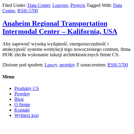
Filed Under:
Data Center
,
Louvres
,
Projects
Tagged With:
Data
Centre
,
RSH-5700
Anaheim Regional Transportation
Intermodal Center – Kalifornia, USA
Aby zapewnić wysoką wydajność, energooszczędność i
atrakcyjność systemu wentylacji tego nowoczesnego centrum, firma
HOK zleciła wykonanie żaluzji architektonicznych firmie CS.
Złożone pod spodem:
Luwry
,
projekty
Z oznaczeniem:
RSH-5700
Menu
Produkty CS
Projekty
Blog
O firmie
Kontakt
Wybierz kraj